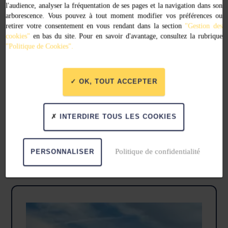
l'audience, analyser la fréquentation de ses pages et la navigation dans son
a
arborescence. Vous pouvez à tout moment modifier vos préférences ou
plusieurs
retirer votre consentement en vous rendant dans la section
"Gestion des
variations.
cookies"
en bas du site. Pour en savoir d'avantage, consultez la rubrique
Les
"Politique de Cookies".
options
Les produits achetés en ligne sont
à
peuvent
retirer en click & collect
dans les
être
OK, TOUT ACCEPTER
capitaineries des ports de Binic,
choisies
Paimpol, Pontrieux, Tréguier et Saint-
sur
Quay Echouage.
la
INTERDIRE TOUS LES COOKIES
page
du
produit
Produits similaires
Politique de confidentialité
PERSONNALISER