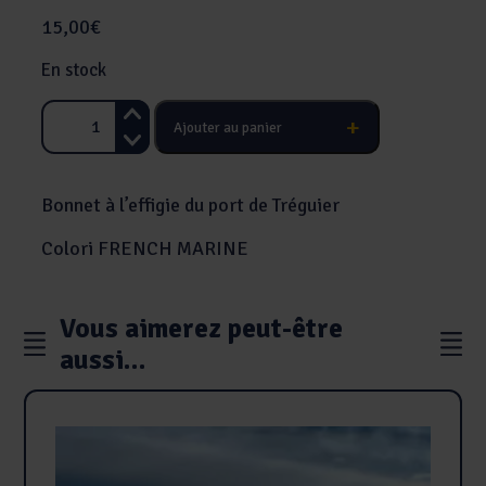
15,00
€
En stock
+
Ajouter au panier
quantité
de
Bonnet
Bonnet à l’effigie du port de Tréguier
Tréguier
Colori FRENCH MARINE
Vous aimerez peut-être
aussi…