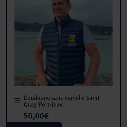
être
choisies
sur
la
page
du
produit
Doudoune sans manche Saint-
Quay-Portrieux
50,00
€