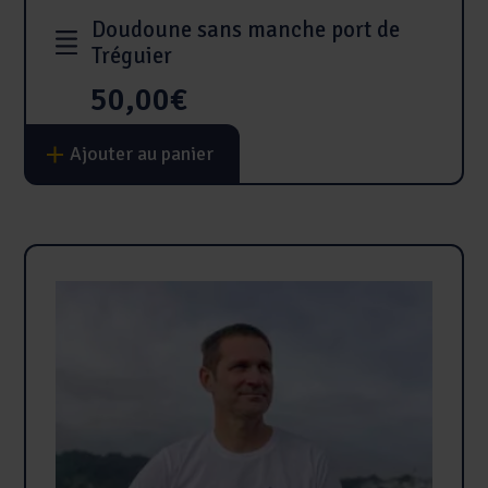
Doudoune sans manche port de
Tréguier
50,00
€
Ce
Ajouter au panier
produit
a
plusieurs
variations.
Les
options
peuvent
être
choisies
sur
la
page
du
produit