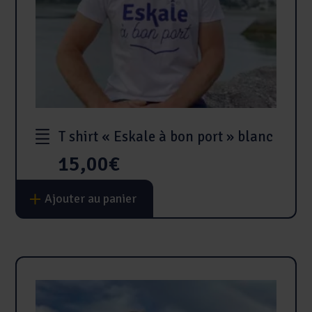
T shirt « Eskale à bon port » blanc
15,00
€
Ce
Ajouter au panier
produit
a
plusieurs
variations.
Les
options
peuvent