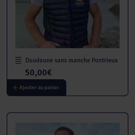
Doudoune sans manche Pontrieux
50,00
€
Ce
Ajouter au panier
produit
a
plusieurs
variations.
Les
options
peuvent