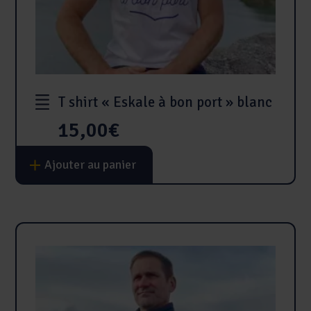
T shirt « Eskale à bon port » blanc
15,00
€
Ce
Ajouter au panier
produit
a
plusieurs
variations.
Les
options
peuvent
être
choisies