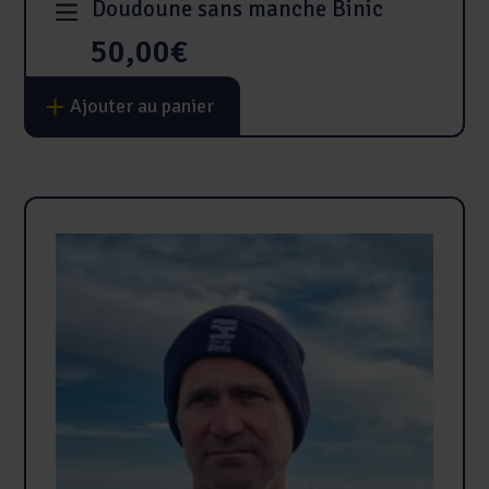
Doudoune sans manche Binic
50,00
€
Ce
Ajouter au panier
produit
a
plusieurs
variations.
Les
options
peuvent
être
choisies
sur
la
page
du
produit