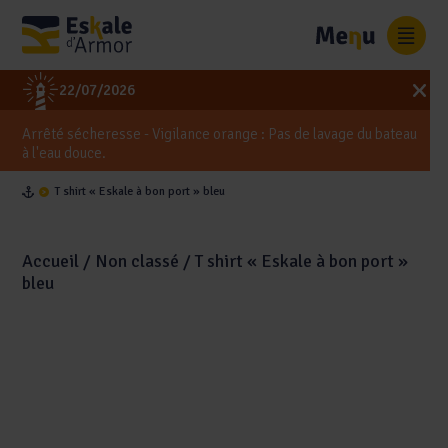
Panneau de gestion des cookies
0
22/07/2026
Arrêté sécheresse - Vigilance orange : Pas de lavage du bateau
à l'eau douce.
T shirt « Eskale à bon port » bleu
Accueil
/
Non classé
/ T shirt « Eskale à bon port »
bleu