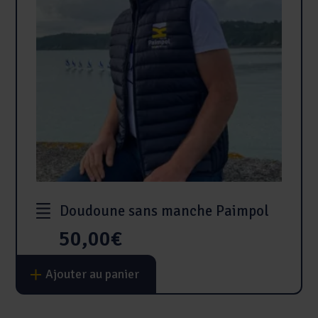
Doudoune sans manche Paimpol
50,00
€
Ce
Ajouter au panier
produit
a
plusieurs