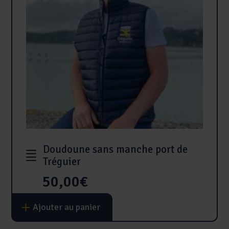
sur
la
page
du
produit
Doudoune sans manche port de
Tréguier
50,00
€
Ce
Ajouter au panier
produit
a