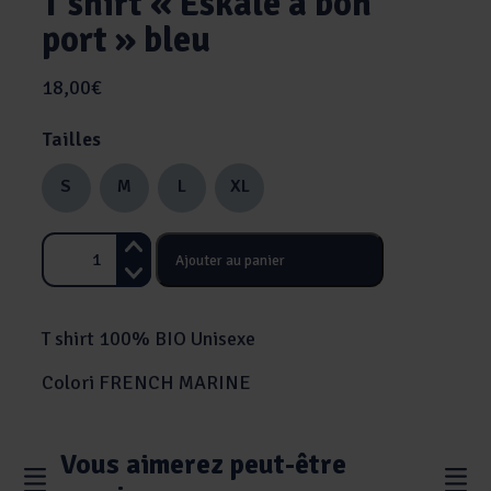
T shirt « Eskale à bon
port » bleu
18,00
€
Tailles
S
M
L
XL
Ajouter au panier
quantité
de
T
T shirt 100% BIO Unisexe
shirt
"Eskale
Colori FRENCH MARINE
à
bon
port"
Vous aimerez peut-être
bleu