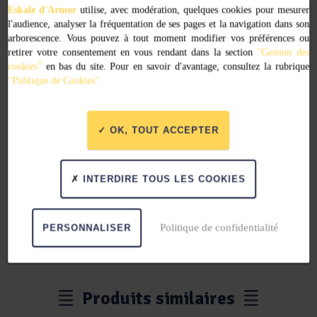
Bonnet Paimpol
Eskale d'Armor
utilise, avec modération, quelques cookies pour mesurer
l'audience, analyser la fréquentation de ses pages et la navigation dans son
15,00
€
arborescence. Vous pouvez à tout moment modifier vos préférences ou
retirer votre consentement en vous rendant dans la section
"Gestion des
cookies"
en bas du site. Pour en savoir d'avantage, consultez la rubrique
Ajouter au panier
"Politique de Cookies".
OK, TOUT ACCEPTER
Les produits achetés en ligne sont
à
INTERDIRE TOUS LES COOKIES
retirer en click & collect
dans les
capitaineries des ports de Binic,
Paimpol, Pontrieux, Tréguier et Saint-
Politique de confidentialité
PERSONNALISER
Quay Echouage.
Produits similaires