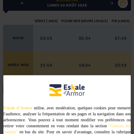
AUJOURD'HUI
LUNDI 10 AOÛT 2026
AOÛT 2026
DÉBUT (-2H15)
PLEINE MER (HEURE LOCALE)
FIN (+2H15)
LUN
MAR
MER
JEU
VEN
SAM
DIM
03:19
05:34
07:49
MATIN
1
2
3
4
5
6
7
8
9
15:49
18:04
20:19
APRÈS-MIDI
10
11
12
13
14
15
16
17
18
19
20
21
22
23
* CHANGEMENT D'HEURE (U.T. +2H)
24
25
26
27
28
29
30
NOTE : LES HORAIRES SONT DONNÉS À TITRE INDICATIF ET PEUVENT
Eskale d'Armor
31
utilise, avec modération, quelques cookies pour mesurer
COMPORTER DES ERREURS.
IL EST CONSEILLÉ AUX UTILISATEURS DE VÉRIFIER LES INFORMATIONS
l'audience, analyser la fréquentation de ses pages et la navigation dans son
AUPRÈS DES ÉCLUSIERS AU :
arborescence. Vous pouvez à tout moment modifier vos préférences ou
02 96 95 60 70 OU SUR LA VHF CANAL 12
retirer votre consentement en vous rendant dans la section
"Gestion des
cookies"
en bas du site. Pour en savoir d'avantage, consultez la rubrique