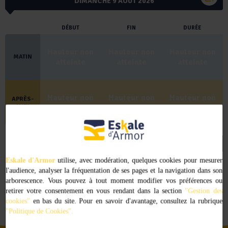
DIMANCHE 9 AOÛT 2026
AOÛT 2026
DÉBUT
FIN
DURÉE
Hauteur non
Hauteur non
Hauteur non
LUN
MAR
MER
JEU
VEN
SAM
DIM
MATIN
atteinte
atteinte
atteinte
1
2
3
4
5
6
7
8
9
Hauteur non
Hauteur non
Hauteur non
APRÈS-
MIDI
atteinte
atteinte
atteinte
10
11
12
13
14
15
16
17
18
19
20
21
22
23
*CHANGEMENT D'HEURE (U.T. +2H)
24
25
26
27
28
29
30
Eskale d'Armor
utilise, avec modération, quelques cookies pour mesurer
l'audience, analyser la fréquentation de ses pages et la navigation dans son
31
arborescence. Vous pouvez à tout moment modifier vos préférences ou
retirer votre consentement en vous rendant dans la section
"Gestion des
cookies"
en bas du site. Pour en savoir d'avantage, consultez la rubrique
"Politique de Cookies".