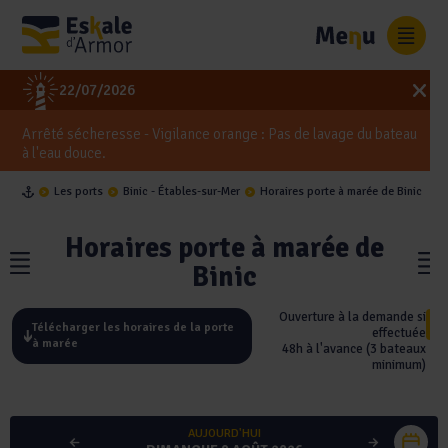
Panneau de gestion des cookies
0
22/07/2026
Arrêté sécheresse - Vigilance orange : Pas de lavage du bateau
à l'eau douce.
Les ports
Binic - Étables-sur-Mer
Horaires porte à marée de Binic
Horaires porte à marée de
Binic
Ouverture à la demande si
Télécharger les horaires de la porte
effectuée
à marée
48h à l'avance (3 bateaux
minimum)
AUJOURD'HUI